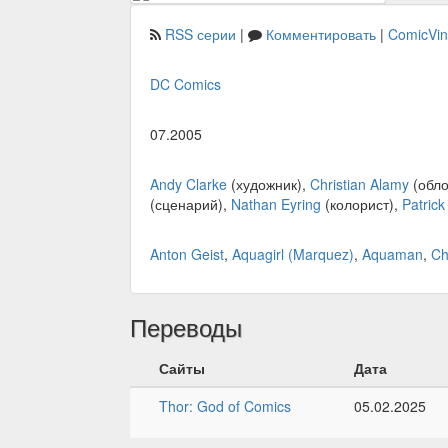
RSS серии
|
Комментировать
|
ComicVi
DC Comics
07.2005
Andy Clarke
(художник),
Christian Alamy
(обло
(сценарий),
Nathan Eyring
(колорист),
Patric
Anton Geist
,
Aquagirl (Marquez)
,
Aquaman
,
Ch
Переводы
Сайты
Дата
Thor: God of Comics
05.02.2025