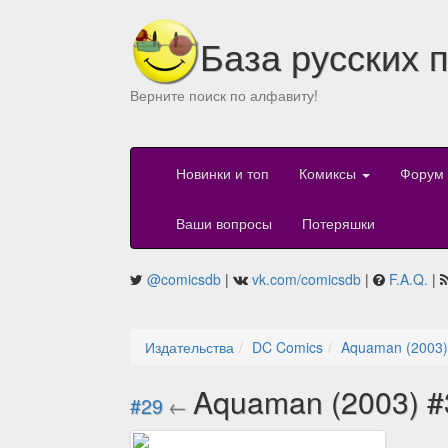
База русских 
Верните поиск по алфавиту!
Новинки и топ
Комиксы
Форум
Ваши вопросы
Потеряшки
@comicsdb
|
vk.com/comicsdb
|
F.A.Q.
|
Издательства
DC Comics
Aquaman (2003)
Aquaman (2003) 
#29
←