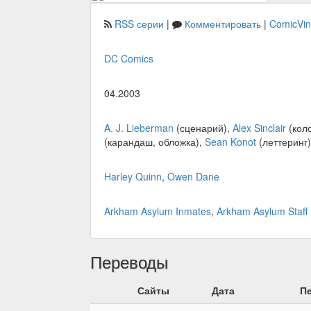
RSS серии
|
Комментировать
|
ComicVi
DC Comics
04.2003
A. J. Lieberman
(сценарий),
Alex Sinclair
(кол
(карандаш, обложка),
Sean Konot
(леттеринг
Harley Quinn
,
Owen Dane
Arkham Asylum Inmates
,
Arkham Asylum Staff
Переводы
Сайты
Дата
П