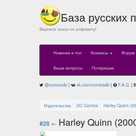
База русских 
Верните поиск по алфавиту!
Новинки и топ
Комиксы
Форум
Ваши вопросы
Потеряшки
@comicsdb
|
vk.com/comicsdb
|
F.A.Q.
|
Издательства
DC Comics
Harley Quinn (2
Harley Quinn (200
#28
←