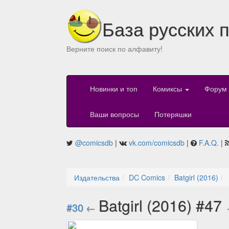
База русских 
Верните поиск по алфавиту!
Новинки и топ
Комиксы
Форум
Ваши вопросы
Потеряшки
@comicsdb
|
vk.com/comicsdb
|
F.A.Q.
|
Издательства
DC Comics
Batgirl (2016)
Batgirl (2016) #47
#30
←