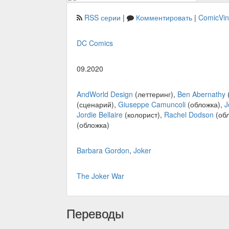
RSS серии
|
Комментировать
|
ComicVi
DC Comics
09.2020
AndWorld Design
(леттеринг),
Ben Abernathy
(сценарий),
Giuseppe Camuncoli
(обложка),
J
Jordie Bellaire
(колорист),
Rachel Dodson
(об
(обложка)
Barbara Gordon
,
Joker
The Joker War
Переводы