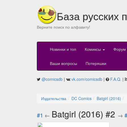
База русских 
Верните поиск по алфавиту!
Новинки и топ
Комиксы
Форум
Ваши вопросы
Потеряшки
@comicsdb
|
vk.com/comicsdb
|
F.A.Q.
|
Издательства
DC Comics
Batgirl (2016)
Batgirl (2016) #2
#1
←
→