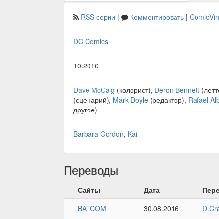
RSS серии
|
Комментировать
|
ComicVi
DC Comics
10.2016
Dave McCaig
(колорист),
Deron Bennett
(летт
(сценарий),
Mark Doyle
(редактор),
Rafael Al
другое)
Barbara Gordon
,
Kai
Переводы
Сайты
Дата
Пер
BATCOM
30.08.2016
D.Cr