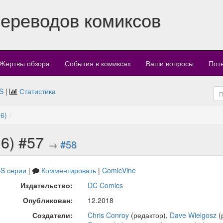
переводов комиксов
Жертвы обзора
События в комиксах
Ваши вопросы
Пот
S
|
Статистика
6)
6) #57
→
#58
S серии
|
Комментировать
|
ComicVine
Издательство:
DC Comics
Опубликован:
12.2018
Создатели:
Chris Conroy
(редактор),
Dave Wielgosz
(