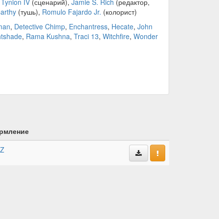
Tynion IV
(сценарий),
Jamie S. Rich
(редактор,
arthy
(тушь),
Romulo Fajardo Jr.
(колорист)
man
,
Detective Chimp
,
Enchantress
,
Hecate
,
John
htshade
,
Rama Kushna
,
Traci 13
,
Witchfire
,
Wonder
рмление
kZ