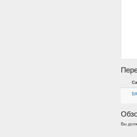
Пер
С
B
Обз
Вы долж