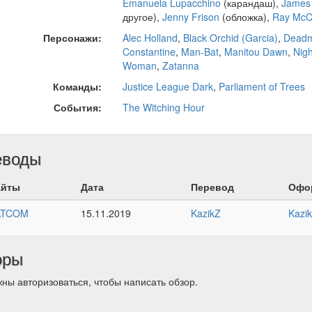
Emanuela Lupacchino
(карандаш),
James 
другое),
Jenny Frison
(обложка),
Ray McC
Персонажи:
Alec Holland
,
Black Orchid (Garcia)
,
Dead
Constantine
,
Man-Bat
,
Manitou Dawn
,
Nig
Woman
,
Zatanna
Команды:
Justice League Dark
,
Parliament of Trees
События:
The Witching Hour
еводы
айты
Дата
Перевод
Офо
ATCOM
15.11.2019
KazikZ
Kazi
оры
ны авторизоваться, чтобы написать обзор.