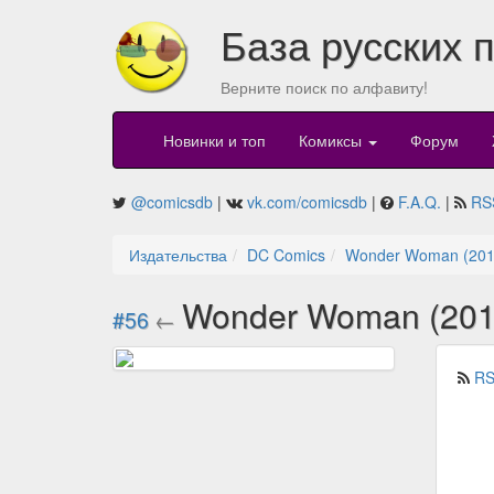
База русских 
Верните поиск по алфавиту!
Новинки и топ
Комиксы
Форум
@comicsdb
|
vk.com/comicsdb
|
F.A.Q.
|
RS
Издательства
DC Comics
Wonder Woman (201
Wonder Woman (201
#56
←
RS