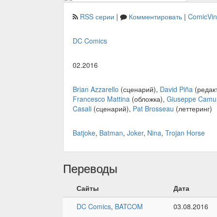
RSS серии
|
Комментировать
|
ComicVi
DC Comics
02.2016
Brian Azzarello
(сценарий),
David Piña
(редакт
Francesco Mattina
(обложка),
Giuseppe Camun
Casali
(сценарий),
Pat Brosseau
(леттеринг)
Batjoke
,
Batman
,
Joker
,
Nina
,
Trojan Horse
Переводы
Сайты
Дата
DC Comics
,
BATCOM
03.08.2016