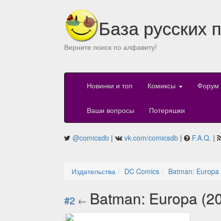
База русских 
Верните поиск по алфавиту!
Новинки и топ
Комиксы
Форум
Ваши вопросы
Потеряшки
@comicsdb
|
vk.com/comicsdb
|
F.A.Q.
|
Издательства
DC Comics
Batman: Europa 
Batman: Europa (2
#2
←