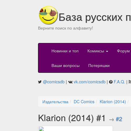
База русских 
Верните поиск по алфавиту!
Новинки и топ
Комиксы
Форум
Ваши вопросы
Потеряшки
@comicsdb
|
vk.com/comicsdb
|
F.A.Q.
|
Издательства
DC Comics
Klarion (2014)
Klarion (2014) #1
→
#2