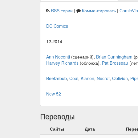
RSS серии
|
Комментировать
|
ComicVi
DC Comics
12.2014
Ann Nocenti
(сценарий),
Brian Cunningham
(р
Harvey Richards
(обложка),
Pat Brosseau
(лет
Beelzebub
,
Coal
,
Klarion
,
Necrot
,
Oblivion
,
Pip
New 52
Переводы
Сайты
Дата
Пере