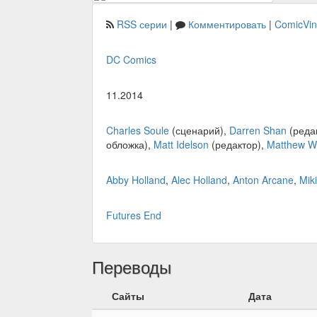
RSS серии
|
Комментировать
|
ComicVi
DC Comics
11.2014
Charles Soule
(сценарий),
Darren Shan
(реда
обложка),
Matt Idelson
(редактор),
Matthew W
Abby Holland
,
Alec Holland
,
Anton Arcane
,
Miki
Futures End
Переводы
Сайты
Дата