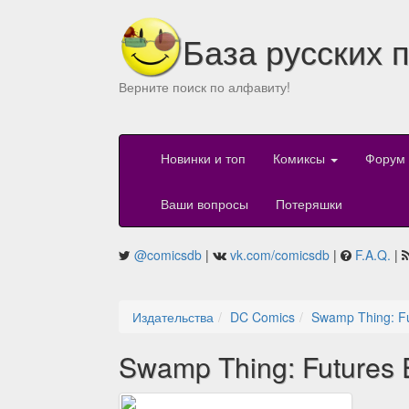
База русских 
Верните поиск по алфавиту!
Новинки и топ
Комиксы
Форум
Ваши вопросы
Потеряшки
@comicsdb
|
vk.com/comicsdb
|
F.A.Q.
|
Издательства
DC Comics
Swamp Thing: Fu
Swamp Thing: Futures 