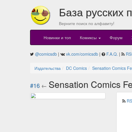
База русских 
Верните поиск по алфавиту!
Новинки и топ
Комиксы
Форум
@comicsdb
|
vk.com/comicsdb
|
F.A.Q.
|
RS
Издательства
DC Comics
Sensation Comics F
Sensation Comics F
#16
←
RS