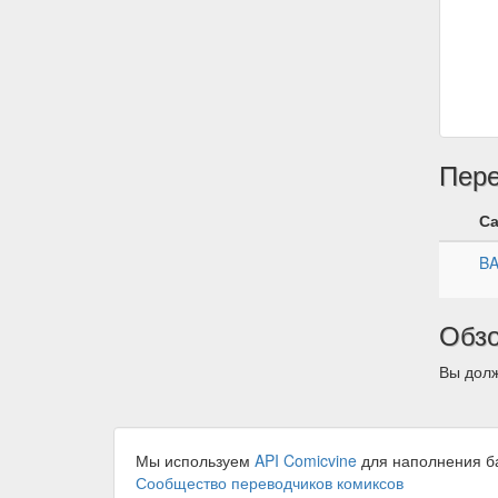
Пер
С
B
Обз
Вы долж
Мы используем
API Comicvine
для наполнения б
Сообщество переводчиков комиксов