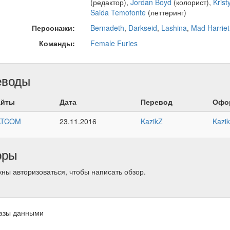
(редактор),
Jordan Boyd
(колорист),
Krist
Saida Temofonte
(леттеринг)
Персонажи:
Bernadeth
,
Darkseid
,
Lashina
,
Mad Harriet
Команды:
Female Furies
еводы
айты
Дата
Перевод
Офо
ATCOM
23.11.2016
KazikZ
Kazi
оры
ны авторизоваться, чтобы написать обзор.
азы данными