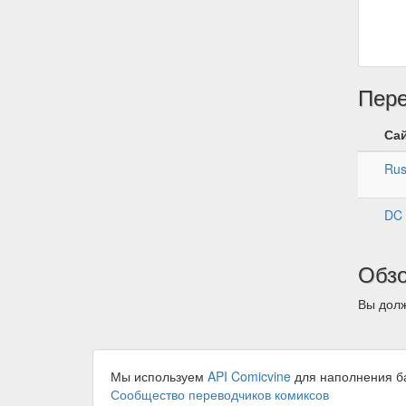
Пер
Са
Rus
DC 
Обз
Вы долж
Мы используем
API Comicvine
для наполнения б
Сообщество переводчиков комиксов