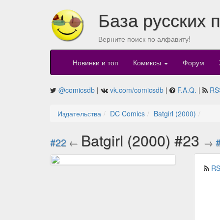
База русских 
Верните поиск по алфавиту!
Новинки и топ
Комиксы
Форум
@comicsdb
|
vk.com/comicsdb
|
F.A.Q.
|
RS
Издательства
DC Comics
Batgirl (2000)
Batgirl (2000) #23
#22
←
→
RS