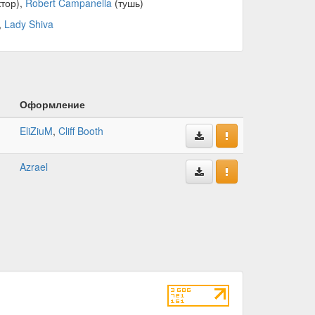
тор),
Robert Campanella
(тушь)
,
Lady Shiva
Оформление
EliZiuM
,
Cliff Booth
Azrael