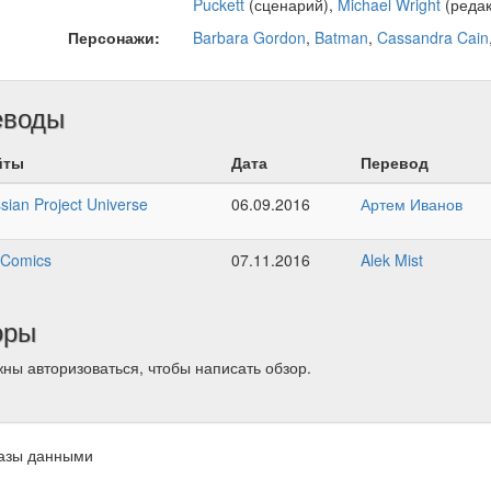
Puckett
(сценарий),
Michael Wright
(редак
Персонажи:
Barbara Gordon
,
Batman
,
Cassandra Cain
еводы
йты
Дата
Перевод
sian Project Universe
06.09.2016
Артем Иванов
Comics
07.11.2016
Alek Mist
оры
ны авторизоваться, чтобы написать обзор.
азы данными