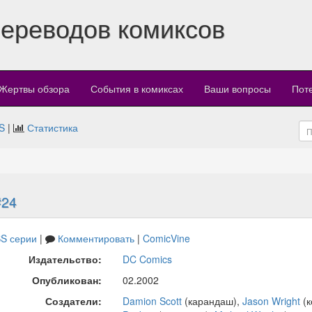
переводов комиксов
Жертвы обзора
События в комиксах
Ваши вопросы
Пот
S
|
Статистика
#24
S серии
|
Комментировать
|
ComicVine
Издательство:
DC Comics
Опубликован:
02.2002
Создатели:
Damion Scott
(карандаш),
Jason Wright
(к