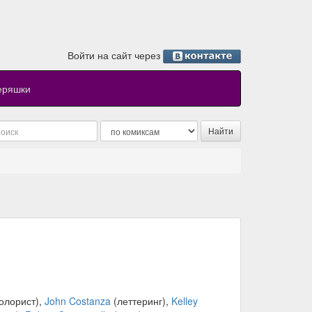
Войти на сайт через
еряшки
олорист),
John Costanza
(леттеринг),
Kelley