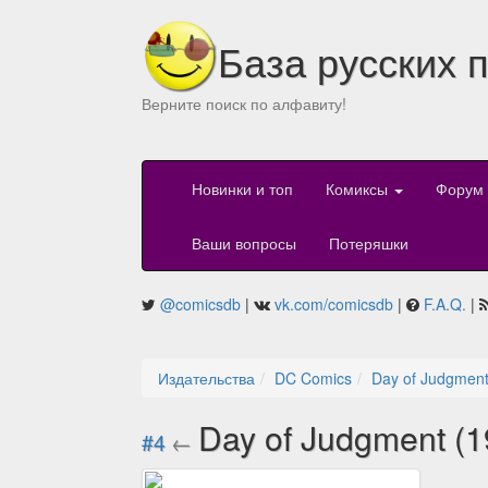
База русских 
Верните поиск по алфавиту!
Новинки и топ
Комиксы
Форум
Ваши вопросы
Потеряшки
@comicsdb
|
vk.com/comicsdb
|
F.A.Q.
|
Издательства
DC Comics
Day of Judgment
Day of Judgment (1
#4
←