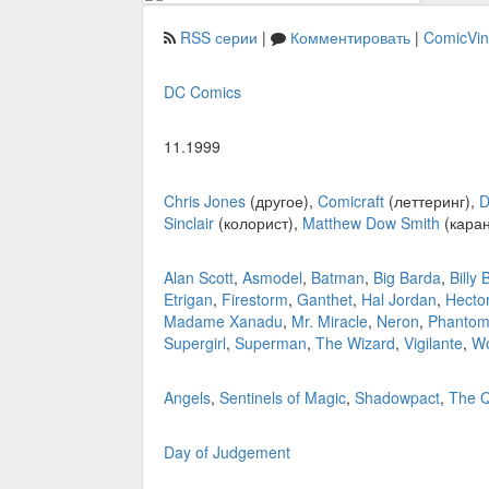
RSS серии
|
Комментировать
|
ComicVi
DC Comics
11.1999
Chris Jones
(другое),
Comicraft
(леттеринг),
D
Sinclair
(колорист),
Matthew Dow Smith
(кара
Alan Scott
,
Asmodel
,
Batman
,
Big Barda
,
Billy
Etrigan
,
Firestorm
,
Ganthet
,
Hal Jordan
,
Hector
Madame Xanadu
,
Mr. Miracle
,
Neron
,
Phantom
Supergirl
,
Superman
,
The Wizard
,
Vigilante
,
W
Angels
,
Sentinels of Magic
,
Shadowpact
,
The Q
Day of Judgement