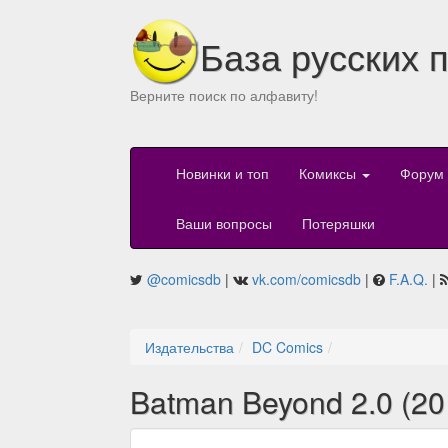
База русских 
Верните поиск по алфавиту!
Новинки и топ
Комиксы
Форум
Ваши вопросы
Потеряшки
@comicsdb
|
vk.com/comicsdb
|
F.A.Q.
|
Издательства
DC Comics
Batman Beyond 2.0 (20