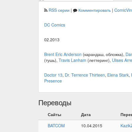
RSS серии
|
Комментировать
|
ComicVi
DC Comics
02.2013
Brent Eric Anderson
(карандаш, обложка),
Dan
(тушь),
Travis Lanham
(леттеринг),
Ulises Arr
Doctor 13
,
Dr. Terrence Thirteen
,
Elena Stark
,
Presence
Переводы
Сайты
Дата
Пере
BATCOM
10.04.2015
Kazik