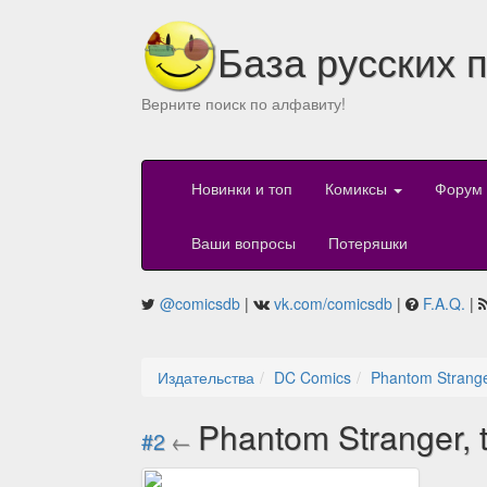
База русских 
Верните поиск по алфавиту!
Новинки и топ
Комиксы
Форум
Ваши вопросы
Потеряшки
@comicsdb
|
vk.com/comicsdb
|
F.A.Q.
|
Издательства
DC Comics
Phantom Strange
Phantom Stranger, 
#2
←