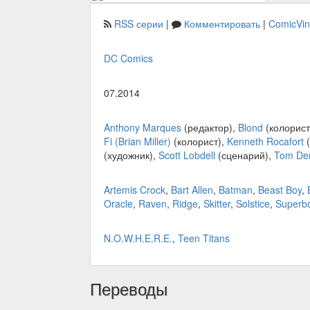
RSS серии
|
Комментировать
|
ComicVi
DC Comics
07.2014
Anthony Marques
(редактор),
Blond
(колорист
Fi (Brian Miller)
(колорист),
Kenneth Rocafort
(
(художник),
Scott Lobdell
(сценарий),
Tom Der
Artemis Crock
,
Bart Allen
,
Batman
,
Beast Boy
,
Oracle
,
Raven
,
Ridge
,
Skitter
,
Solstice
,
Superb
N.O.W.H.E.R.E.
,
Teen Titans
Переводы