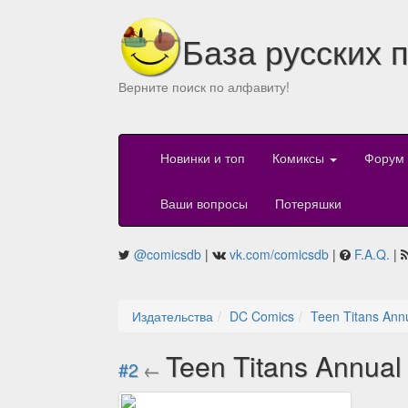
База русских 
Верните поиск по алфавиту!
Новинки и топ
Комиксы
Форум
Ваши вопросы
Потеряшки
@comicsdb
|
vk.com/comicsdb
|
F.A.Q.
|
Издательства
DC Comics
Teen Titans Ann
Teen Titans Annual
#2
←