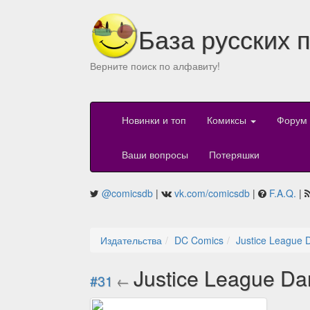
База русских 
Верните поиск по алфавиту!
Новинки и топ
Комиксы
Форум
Ваши вопросы
Потеряшки
@comicsdb
|
vk.com/comicsdb
|
F.A.Q.
|
Издательства
DC Comics
Justice League 
Justice League Da
#31
←