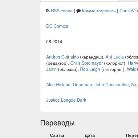
RSS серии
|
Комментировать
|
ComicVi
DC Comics
08.2014
Andres Guinaldo
(карандаш),
Ant Lucia
(облож
(редактор),
Chris Sotomayor
(колорист),
Harv
Janin
(обложка),
Rob Leigh
(леттеринг),
Wald
Alec Holland
,
Deadman
,
John Constantine
,
Nig
Justice League Dark
Переводы
Сайты
Дата
Пере