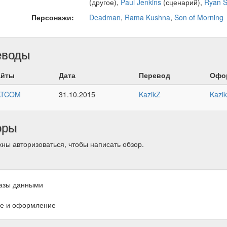
(другое),
Paul Jenkins
(сценарий),
Ryan 
Персонажи:
Deadman
,
Rama Kushna
,
Son of Morning
еводы
айты
Дата
Перевод
Офо
ATCOM
31.10.2015
KazikZ
Kazi
оры
ны авторизоваться, чтобы написать обзор.
азы данными
е и оформление