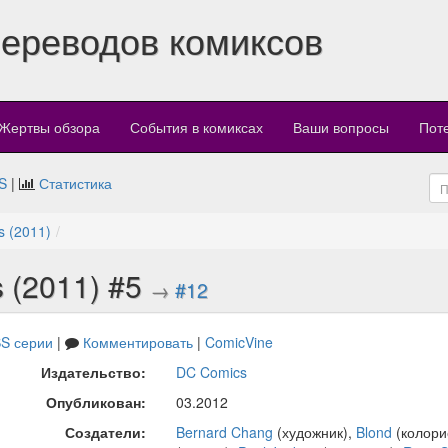
переводов комиксов
Жертвы обзора
События в комиксах
Ваши вопросы
Пот
S
|
Статистика
s (2011)
s (2011) #5
→
#12
S серии
|
Комментировать
|
ComicVine
Издательство:
DC Comics
Опубликован:
03.2012
Создатели:
Bernard Chang
(художник),
Blond
(колори