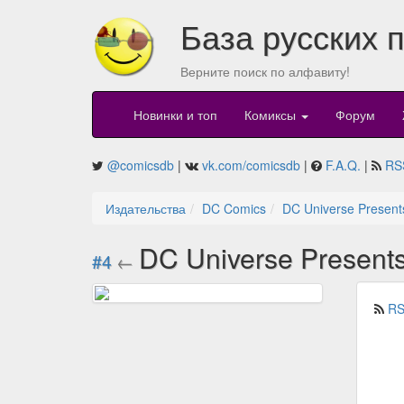
База русских 
Верните поиск по алфавиту!
Новинки и топ
Комиксы
Форум
@comicsdb
|
vk.com/comicsdb
|
F.A.Q.
|
RS
Издательства
DC Comics
DC Universe Present
DC Universe Present
#4
←
RS