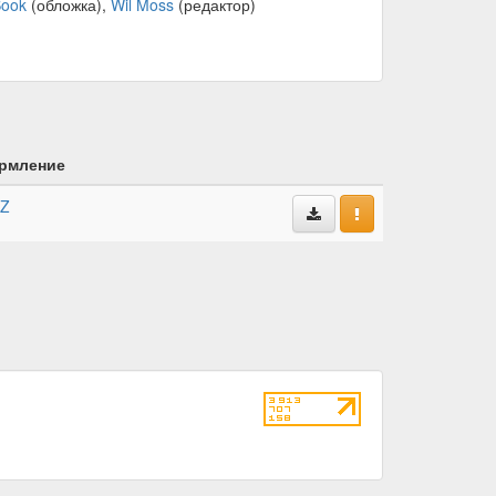
Sook
(обложка),
Wil Moss
(редактор)
рмление
kZ