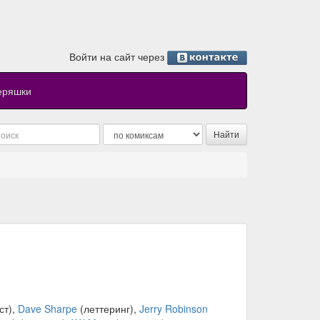
Войти на сайт через
еряшки
ст),
Dave Sharpe
(леттеринг),
Jerry Robinson