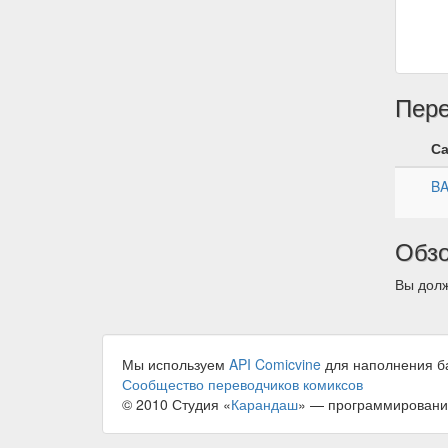
Пер
С
B
Обз
Вы долж
Мы используем
API Comicvine
для наполнения б
Сообщество переводчиков комиксов
© 2010 Студия «
Карандаш
» — программировани