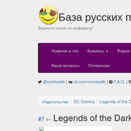
База русских 
Верните поиск по алфавиту!
Новинки и топ
Комиксы
Форум
Ваши вопросы
Потеряшки
@comicsdb
|
vk.com/comicsdb
|
F.A.Q.
|
Издательства
DC Comics
Legends of the D
Legends of the Dar
#7
←