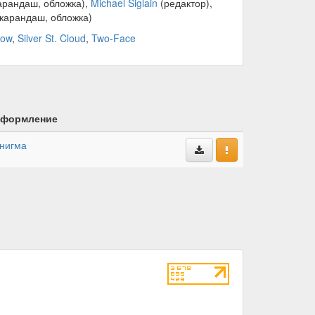
арандаш, обложка),
Michael Siglain
(редактор),
карандаш, обложка)
row
,
Silver St. Cloud
,
Two-Face
формление
нигма