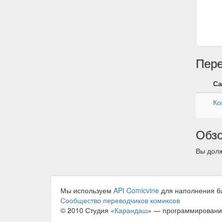
Пер
Са
Ко
Обз
Вы долж
Мы используем
API Comicvine
для наполнения б
Сообщество переводчиков комиксов
© 2010 Студия «
Карандаш
» — программировани