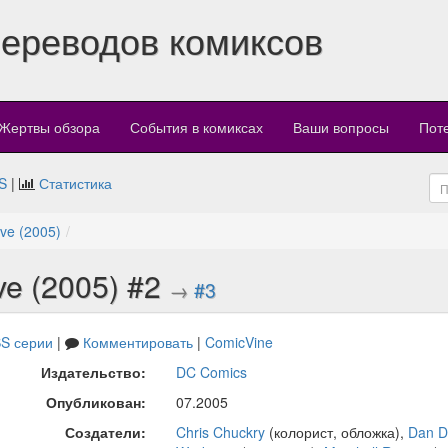
переводов комиксов
Жертвы обзора
События в комиксах
Ваши вопросы
Пот
S
|
Статистика
ive (2005)
ve (2005) #2
→
#3
S серии
|
Комментировать
|
ComicVine
Издательство:
DC Comics
Опубликован:
07.2005
Создатели:
Chris Chuckry
(колорист, обложка),
Dan D