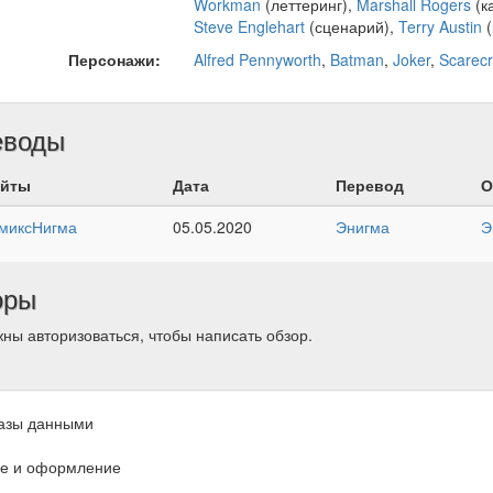
Workman
(леттеринг),
Marshall Rogers
(к
Steve Englehart
(сценарий),
Terry Austin
(
Персонажи:
Alfred Pennyworth
,
Batman
,
Joker
,
Scarec
еводы
йты
Дата
Перевод
О
миксНигма
05.05.2020
Энигма
Э
оры
ны авторизоваться, чтобы написать обзор.
азы данными
е и оформление