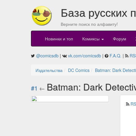
База русских 
Верните поиск по алфавиту!
Новинки и топ
Комиксы
Форум
@comicsdb
|
vk.com/comicsdb
|
F.A.Q.
|
RS
Издательства
DC Comics
Batman: Dark Detect
Batman: Dark Detecti
#1
←
RS