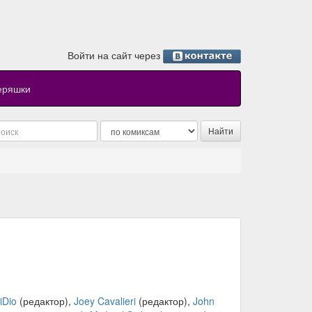
Войти на сайт через
еряшки
iDio
(редактор),
Joey Cavalieri
(редактор),
John