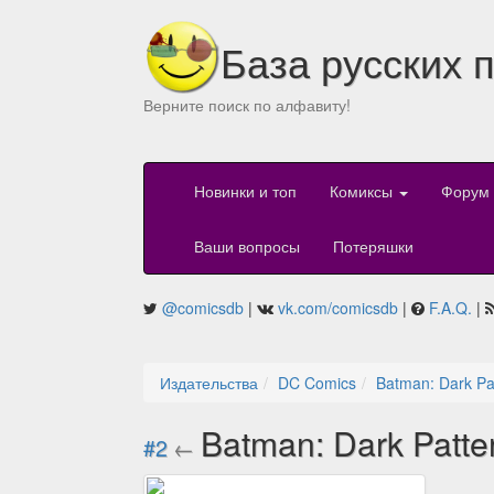
База русских 
Верните поиск по алфавиту!
Новинки и топ
Комиксы
Форум
Ваши вопросы
Потеряшки
@comicsdb
|
vk.com/comicsdb
|
F.A.Q.
|
Издательства
DC Comics
Batman: Dark Pa
Batman: Dark Patte
#2
←