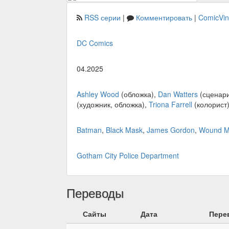
RSS серии
|
Комментировать
|
ComicVi
DC Comics
04.2025
Ashley Wood
(обложка),
Dan Watters
(сценар
(художник, обложка),
Triona Farrell
(колорист
Batman
,
Black Mask
,
James Gordon
,
Wound 
Gotham City Police Department
Переводы
Сайты
Дата
Пере