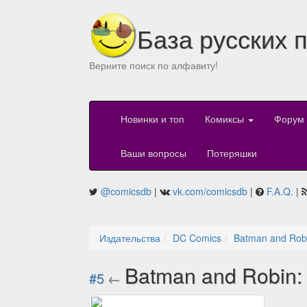
База русских 
Верните поиск по алфавиту!
Новинки и топ
Комиксы
Форум
Ваши вопросы
Потеряшки
@comicsdb
|
vk.com/comicsdb
|
F.A.Q.
|
Издательства
DC Comics
Batman and Robi
Batman and Robin: 
#5
←