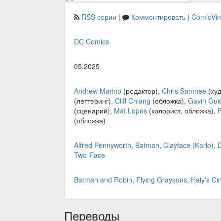
RSS серии
|
Комментировать
|
ComicVi
DC Comics
05.2025
Andrew Marino
(редактор),
Chris Samnee
(худ
(леттеринг),
Cliff Chiang
(обложка),
Gavin Gui
(сценарий),
Mat Lopes
(колорист, обложка),
R
(обложка)
Alfred Pennyworth
,
Batman
,
Clayface (Karlo)
,
Two-Face
Batman and Robin
,
Flying Graysons
,
Haly's Ci
Переводы