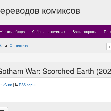
переводов комиксов
Жертвы обзора
События в комиксах
Ваши вопросы
Пот
S
|
Статистика
otham War: Scorched Earth (202
micVine
|
RSS серии