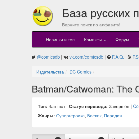
База русских 
Верните поиск по алфавиту!
Новинки и топ
Комиксы
Форум
@comicsdb
|
vk.com/comicsdb
|
F.A.Q.
|
RS
Издательства
DC Comics
Batman/Catwoman: The G
Тип:
Ван шот |
Статус перевода:
Завершён |
Co
Жанры:
Супергероика
,
Боевик
,
Пародия