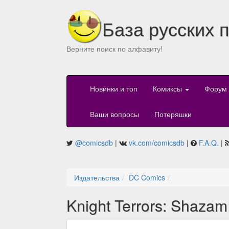
База русских 
Верните поиск по алфавиту!
Новинки и топ
Комиксы
Форум
Ваши вопросы
Потеряшки
@comicsdb
|
vk.com/comicsdb
|
F.A.Q.
|
Издательства
DC Comics
Knight Terrors: Shazam