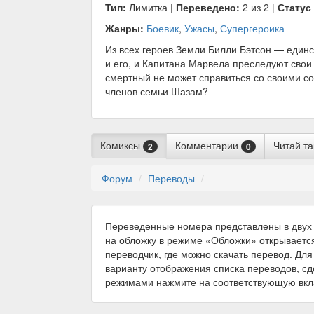
Тип:
Лимитка |
Переведено:
2 из 2 |
Статус
Жанры:
Боевик
,
Ужасы
,
Супергероика
Из всех героев Земли Билли Бэтсон — единс
и его, и Капитана Марвела преследуют сво
смертный не может справиться со своими со
членов семьи Шазам?
Комиксы
Комментарии
Читай т
2
0
Форум
Переводы
Переведенные номера представлены в двух 
на обложку в режиме «Обложки» открываетс
переводчик, где можно скачать перевод. Для
варианту отображения списка переводов, с
режимами нажмите на соответствующую вкл