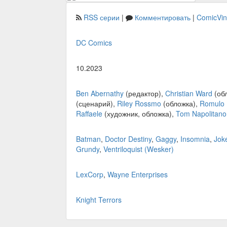
RSS серии
|
Комментировать
|
ComicVi
DC Comics
10.2023
Ben Abernathy
(редактор),
Christian Ward
(об
(сценарий),
Riley Rossmo
(обложка),
Romulo F
Raffaele
(художник, обложка),
Tom Napolitano
Batman
,
Doctor Destiny
,
Gaggy
,
Insomnia
,
Jok
Grundy
,
Ventriloquist (Wesker)
LexCorp
,
Wayne Enterprises
Knight Terrors