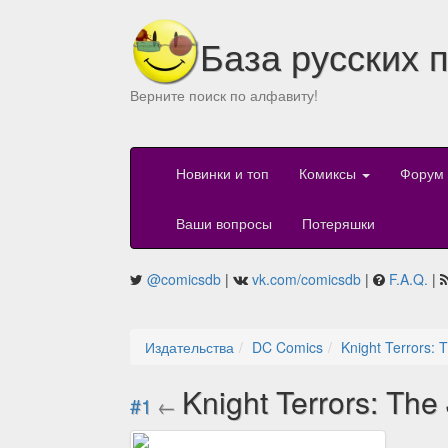
База русских 
Верните поиск по алфавиту!
Новинки и топ
Комиксы
Форум
Ваши вопросы
Потеряшки
@comicsdb
|
vk.com/comicsdb
|
F.A.Q.
|
Издательства
DC Comics
Knight Terrors: 
Knight Terrors: The
#1
←