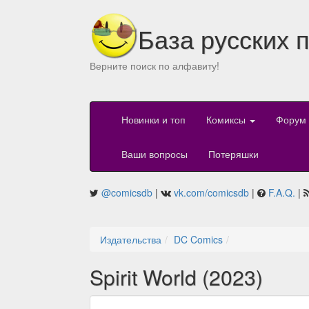
База русских 
Верните поиск по алфавиту!
Новинки и топ
Комиксы
Форум
Ваши вопросы
Потеряшки
@comicsdb
|
vk.com/comicsdb
|
F.A.Q.
|
Издательства
DC Comics
Spirit World (2023)