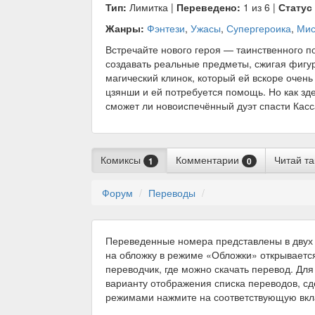
Тип:
Лимитка |
Переведено:
1 из 6 |
Статус
Жанры:
Фэнтези
,
Ужасы
,
Супергероика
,
Мис
Встречайте нового героя — таинственного п
создавать реальные предметы, сжигая фигур
магический клинок, который ей вскоре очень
цзянши и ей потребуется помощь. Но как зде
сможет ли новоиспечённый дуэт спасти Касс
Комиксы
Комментарии
Читай т
1
0
Форум
Переводы
Переведенные номера представлены в двух 
на обложку в режиме «Обложки» открываетс
переводчик, где можно скачать перевод. Для
варианту отображения списка переводов, с
режимами нажмите на соответствующую вкл