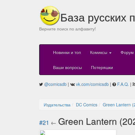
База русских 
Верните поиск по алфавиту!
Новинки и топ
Комиксы
Форум
Ваши вопросы
Потеряшки
@comicsdb
|
vk.com/comicsdb
|
F.A.Q.
|
Издательства
DC Comics
Green Lantern (
Green Lantern (20
#21
←