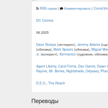
RSS серии
|
Комментировать
|
ComicVi
DC Comics
06.2025
Dave Sharpe
(леттеринг),
Jeremy Adams
(сце
(обложка),
Mark Spears
(обложка),
Miguel Me
Jr.
(колорист),
Xermanico
(художник, обложка
Agent Liberty
,
Carol Ferris
,
Dan Garret
,
Dawn 
Rayner
,
Mr. Bones
,
Nightshade
,
Odyssey
,
Phan
D.E.O.
,
The Reach
Переводы