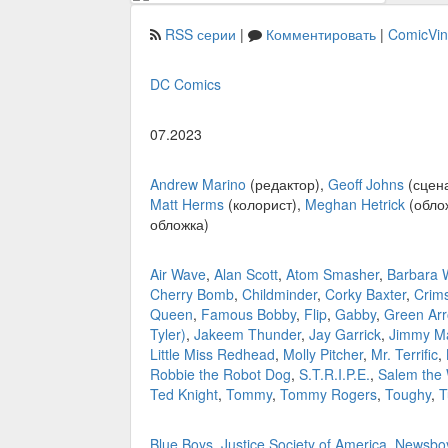
RSS серии
|
Комментировать
|
ComicVi
DC Comics
07.2023
Andrew Marino
(редактор),
Geoff Johns
(сцен
Matt Herms
(колорист),
Meghan Hetrick
(обло
обложка)
Air Wave
,
Alan Scott
,
Atom Smasher
,
Barbara 
Cherry Bomb
,
Childminder
,
Corky Baxter
,
Crims
Queen
,
Famous Bobby
,
Flip
,
Gabby
,
Green Ar
Tyler)
,
Jakeem Thunder
,
Jay Garrick
,
Jimmy Ma
Little Miss Redhead
,
Molly Pitcher
,
Mr. Terrific
,
Robbie the Robot Dog
,
S.T.R.I.P.E.
,
Salem the 
Ted Knight
,
Tommy
,
Tommy Rogers
,
Toughy
,
T
Blue Boys
,
Justice Society of America
,
Newsboy