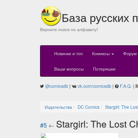
База русских 
Верните поиск по алфавиту!
Новинки и топ
Комиксы
Форум
Ваши вопросы
Потеряшки
@comicsdb
|
vk.com/comicsdb
|
F.A.Q.
|
Издательства
DC Comics
Stargirl: The Los
Stargirl: The Lost C
#5
←