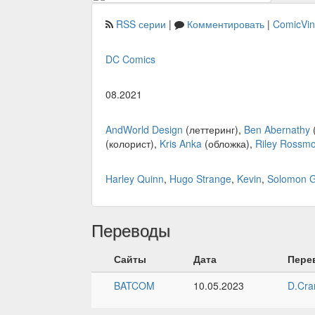
RSS серии
|
Комментировать
|
ComicVi
DC Comics
08.2021
AndWorld Design
(леттеринг),
Ben Abernathy
(колорист),
Kris Anka
(обложка),
Riley Rossm
Harley Quinn
,
Hugo Strange
,
Kevin
,
Solomon 
Переводы
Сайты
Дата
Пере
BATCOM
10.05.2023
D.Cra