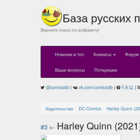
База русских 
Верните поиск по алфавиту!
Новинки и топ
Комиксы
Форум
Ваши вопросы
Потеряшки
@comicsdb
|
vk.com/comicsdb
|
F.A.Q.
|
Издательства
DC Comics
Harley Quinn (2
Harley Quinn (2021
#3
←