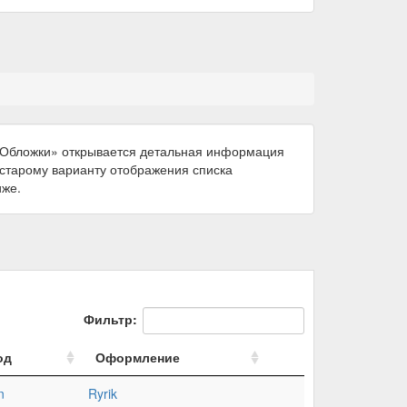
 «Обложки» открывается детальная информация
к старому варианту отображения списка
иже.
Фильтр:
од
Оформление
n
Ryrik