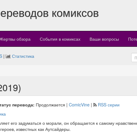
переводов комиксов
Жертвы обзора
События в комиксах
Ваши вопросы
Пот
S
|
Статистика
2019)
татус перевода:
Продолжается |
ComicVine
|
RSS серии
ика
вляет его задуматься о морали, он обращается к самому нравстве
героев, известных как Аутсайдеры.