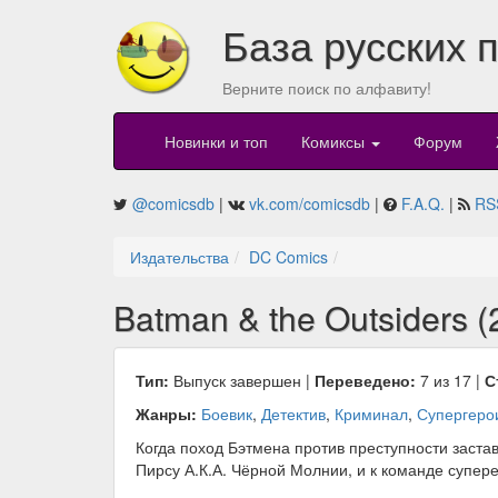
База русских 
Верните поиск по алфавиту!
Новинки и топ
Комиксы
Форум
@comicsdb
|
vk.com/comicsdb
|
F.A.Q.
|
RS
Издательства
DC Comics
Batman & the Outsiders (
Тип:
Выпуск завершен |
Переведено:
7 из 17 |
С
Жанры:
Боевик
,
Детектив
,
Криминал
,
Супергеро
Когда поход Бэтмена против преступности заста
Пирсу А.К.А. Чёрной Молнии, и к команде супере