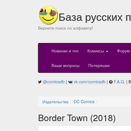
База русских 
Верните поиск по алфавиту!
Новинки и топ
Комиксы
Форум
Ваши вопросы
Потеряшки
@comicsdb
|
vk.com/comicsdb
|
F.A.Q.
|
Издательства
DC Comics
Border Town (2018)