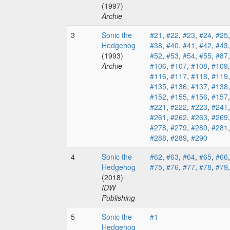
(1997)
Archie
3
Sonic the
#21
,
#22
,
#23
,
#24
,
#25
Hedgehog
#38
,
#40
,
#41
,
#42
,
#43
(1993)
#52
,
#53
,
#54
,
#55
,
#87
Archie
#106
,
#107
,
#108
,
#109
#116
,
#117
,
#118
,
#119
#135
,
#136
,
#137
,
#138
#152
,
#155
,
#156
,
#157
#221
,
#222
,
#223
,
#241
#261
,
#262
,
#263
,
#269
#278
,
#279
,
#280
,
#281
#288
,
#289
,
#290
4
Sonic the
#62
,
#63
,
#64
,
#65
,
#66
Hedgehog
#75
,
#76
,
#77
,
#78
,
#79
(2018)
IDW
Publishing
5
Sonic the
#1
Hedgehog