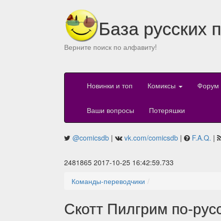
База русских 
Верните поиск по алфавиту!
Новинки и топ
Комиксы
Форум
Ваши вопросы
Потеряшки
@comicsdb
|
vk.com/comicsdb
|
F.A.Q.
|
2481865 2017-10-25 16:42:59.733
Команды-переводчики
Скотт Пилгрим по-рус