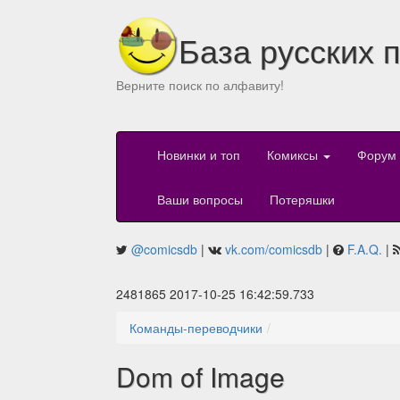
База русских 
Верните поиск по алфавиту!
Новинки и топ
Комиксы
Форум
Ваши вопросы
Потеряшки
@comicsdb
|
vk.com/comicsdb
|
F.A.Q.
|
2481865 2017-10-25 16:42:59.733
Команды-переводчики
Dom of Image