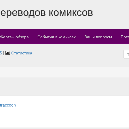
переводов комиксов
Жертвы обзора
События в комиксах
Ваши вопросы
Пот
S
|
Статистика
ntraccoon