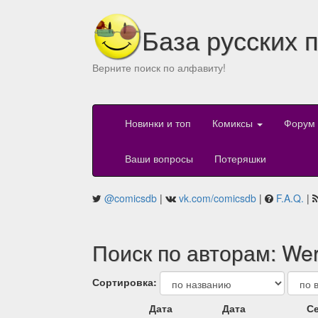
База русских 
Верните поиск по алфавиту!
Новинки и топ
Комиксы
Форум
Ваши вопросы
Потеряшки
@comicsdb
|
vk.com/comicsdb
|
F.A.Q.
|
Поиск по авторам: Wer
Сортировка:
Дата
Дата
Се