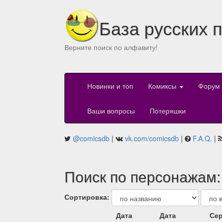
База русских 
Верните поиск по алфавиту!
Новинки и топ
Комиксы
Форум
Ваши вопросы
Потеряшки
@comicsdb
|
vk.com/comicsdb
|
F.A.Q.
|
Поиск по персонажам:
Сортировка:
Дата
Дата
Сер