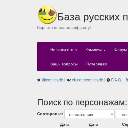
База русских 
Верните поиск по алфавиту!
Новинки и топ
Комиксы
Форум
Ваши вопросы
Потеряшки
@comicsdb
|
vk.com/comicsdb
|
F.A.Q.
|
Поиск по персонажам:
Сортировка:
Дата
Дата
Се