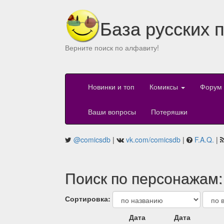
База русских 
Верните поиск по алфавиту!
Новинки и топ
Комиксы
Форум
Ваши вопросы
Потеряшки
@comicsdb
|
vk.com/comicsdb
|
F.A.Q.
|
Поиск по персонажам:
Сортировка:
Дата
Дата