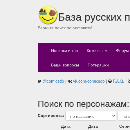
База русских 
Верните поиск по алфавиту!
Новинки и топ
Комиксы
Форум
Ваши вопросы
Потеряшки
@comicsdb
|
vk.com/comicsdb
|
F.A.Q.
|
Поиск по персонажам: 
Сортировка:
Дата
Дата
Сери