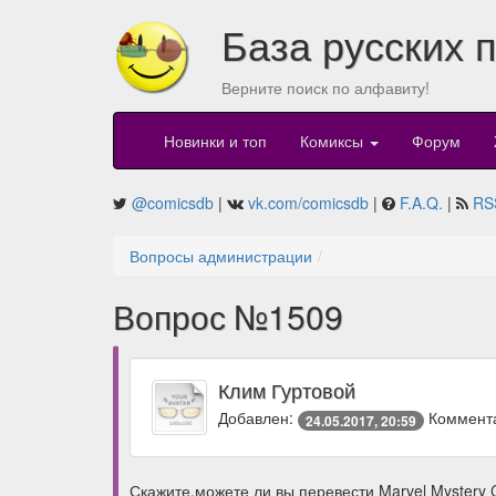
База русских 
Верните поиск по алфавиту!
Новинки и топ
Комиксы
Форум
@comicsdb
|
vk.com/comicsdb
|
F.A.Q.
|
RS
Вопросы администрации
Вопрос №1509
Клим Гуртовой
Добавлен:
Коммент
24.05.2017, 20:59
Скажите,можете ли вы перевести Marvel Mystery 