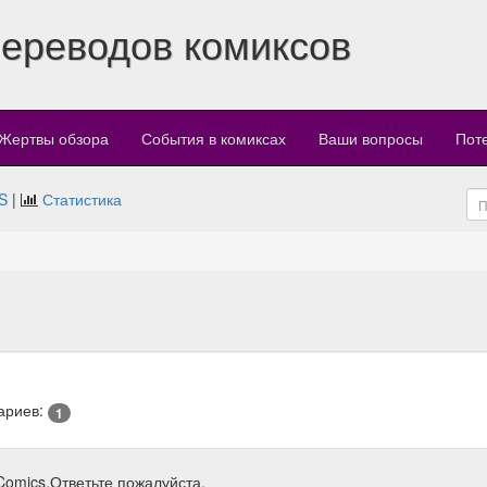
переводов комиксов
Жертвы обзора
События в комиксах
Ваши вопросы
Пот
S
|
Статистика
ариев:
1
Comics.Ответьте пожалуйста.