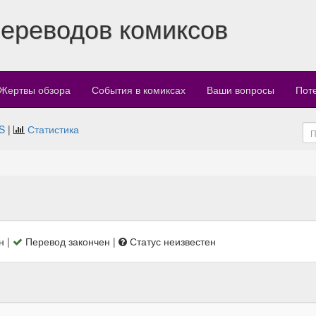
переводов комиксов
Жертвы обзора
События в комиксах
Ваши вопросы
Пот
S
|
Статистика
н |
Перевод закончен |
Статус неизвестен