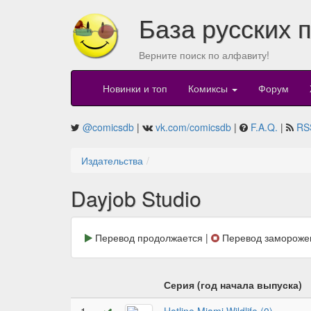
База русских 
Верните поиск по алфавиту!
Новинки и топ
Комиксы
Форум
@comicsdb
|
vk.com/comicsdb
|
F.A.Q.
|
RS
Издательства
Dayjob Studio
Перевод продолжается |
Перевод замороже
Серия (год начала выпуска)