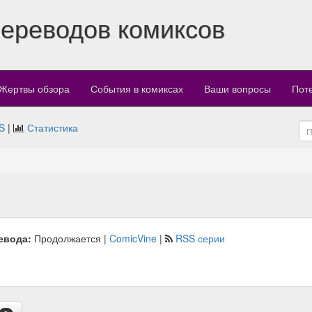
переводов комиксов
Жертвы обзора
События в комиксах
Ваши вопросы
Пот
S
|
Статистика
евода:
Продолжается |
ComicVine
|
RSS серии