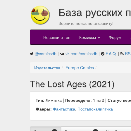
База русских 
Верните поиск по алфавиту!
Новинки и топ
Комиксы
Форум
@comicsdb
|
vk.com/comicsdb
|
F.A.Q.
|
RS
Издательства
Europe Comics
The Lost Ages (2021)
Тип:
Лимитка |
Переведено:
1 из 2 |
Статус пер
Жанры:
Фантастика
,
Постапокалиптика