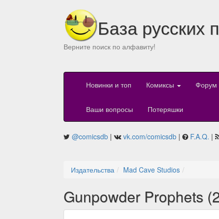
База русских 
Верните поиск по алфавиту!
Новинки и топ
Комиксы
Форум
Ваши вопросы
Потеряшки
@comicsdb
|
vk.com/comicsdb
|
F.A.Q.
|
Издательства
Mad Cave Studios
Gunpowder Prophets (