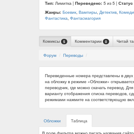
Тип:
Лимитка |
Переведено:
5 из 5 |
Статус
Жанры:
Боевик
,
Вампиры
,
Детектив
,
Комеди
Фантастика
,
Фантасмагория
Комиксы
Комментарии
Читай т
5
0
Форум
Переводы
Переведенные номера представлены в двух 
на обложку в режиме «Обложки» открываетс
переводчик, где можно скачать перевод. Для
варианту отображения списка переводов, с
режимами нажмите на соответствующую вкл
Обложки
Таблица
В поле фильтра можно писать названия сайт