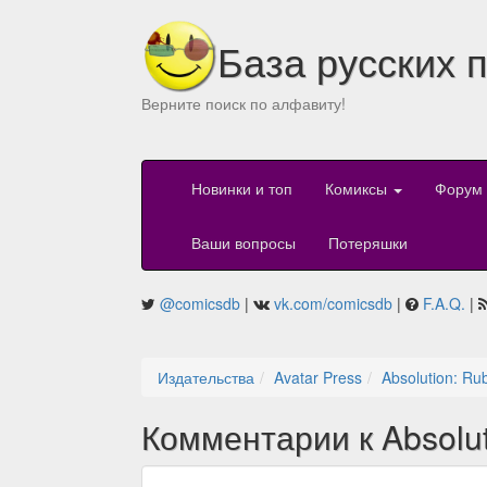
База русских 
Верните поиск по алфавиту!
Новинки и топ
Комиксы
Форум
Ваши вопросы
Потеряшки
@comicsdb
|
vk.com/comicsdb
|
F.A.Q.
|
Издательства
Avatar Press
Absolution: Ru
Комментарии к Absolut