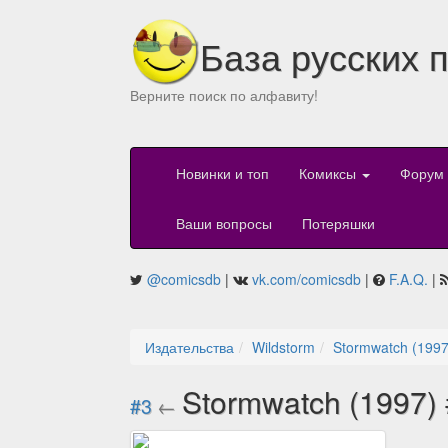
База русских 
Верните поиск по алфавиту!
Новинки и топ
Комиксы
Форум
Ваши вопросы
Потеряшки
@comicsdb
|
vk.com/comicsdb
|
F.A.Q.
|
Издательства
Wildstorm
Stormwatch (1997
Stormwatch (1997)
#3
←