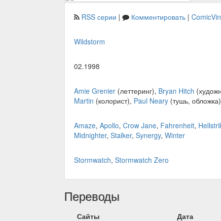
RSS серии
|
Комментировать
|
ComicVi
Wildstorm
02.1998
Amie Grenier
(леттеринг),
Bryan Hitch
(художн
Martin
(колорист),
Paul Neary
(тушь, обложка
Amaze
,
Apollo
,
Crow Jane
,
Fahrenheit
,
Hellstr
Midnighter
,
Stalker
,
Synergy
,
Winter
Stormwatch
,
Stormwatch Zero
Переводы
Сайты
Дата