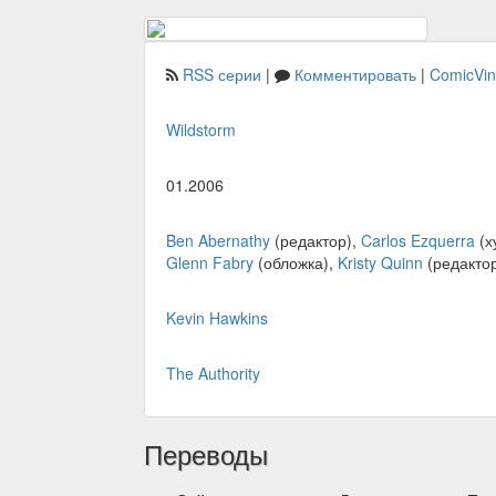
RSS серии
|
Комментировать
|
ComicVi
Wildstorm
01.2006
Ben Abernathy
(редактор),
Carlos Ezquerra
(х
Glenn Fabry
(обложка),
Kristy Quinn
(редакто
Kevin Hawkins
The Authority
Переводы