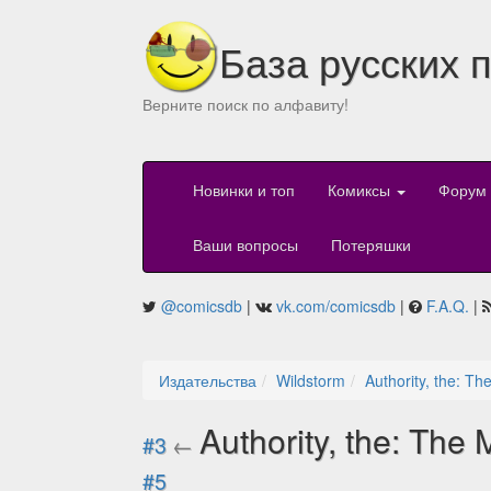
База русских 
Верните поиск по алфавиту!
Новинки и топ
Комиксы
Форум
Ваши вопросы
Потеряшки
@comicsdb
|
vk.com/comicsdb
|
F.A.Q.
|
Издательства
Wildstorm
Authority, the: Th
Authority, the: The
#3
←
#5