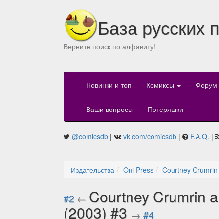
База русских 
Верните поиск по алфавиту!
Новинки и топ
Комиксы
Форум
Ваши вопросы
Потеряшки
@comicsdb
|
vk.com/comicsdb
|
F.A.Q.
|
Издательства
Oni Press
Courtney Crumrin 
Courtney Crumrin a
#2
←
(2003) #3
→
#4