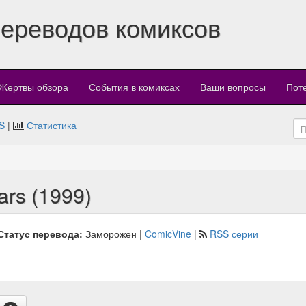
переводов комиксов
Жертвы обзора
События в комиксах
Ваши вопросы
Пот
S
|
Статистика
ars (1999)
Статус перевода:
Заморожен |
ComicVine
|
RSS серии