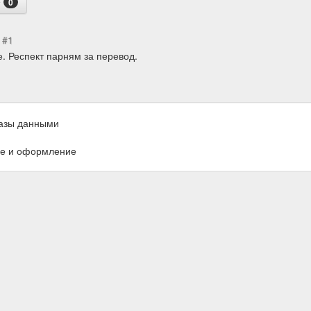
е
0
 #1
. Респект парням за перевод.
азы данными
е и оформление