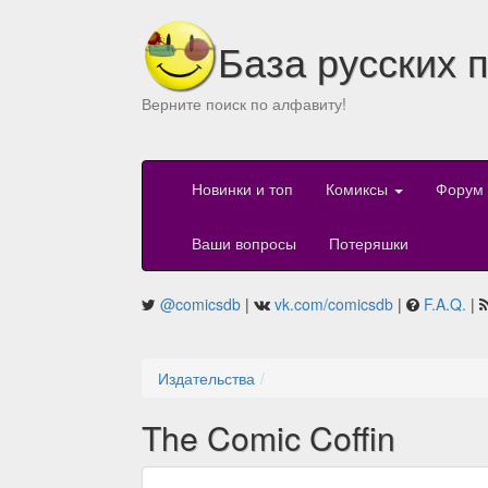
База русских 
Верните поиск по алфавиту!
Новинки и топ
Комиксы
Форум
Ваши вопросы
Потеряшки
@comicsdb
|
vk.com/comicsdb
|
F.A.Q.
|
Издательства
The Comic Coffin