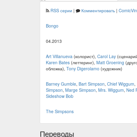
RSS серии
|
Комментировать
|
ComicVi
Bongo
04.2013
Art Villanueva
(колорист),
Carol Lay
(сценарий
Karen Bates
(леттеринг),
Matt Groening
(друг
обложка),
Tony Digerolamo
(художник)
Barney Gumble
,
Bart Simpson
,
Chief Wiggum
,
Simpson
,
Marge Simpson
,
Mrs. Wiggum
,
Ned 
Sideshow Bob
The Simpsons
Переводы