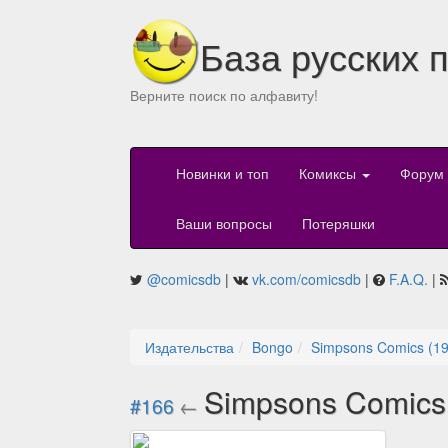
База русских 
Верните поиск по алфавиту!
Новинки и топ
Комиксы
Форум
Ваши вопросы
Потеряшки
@comicsdb
|
vk.com/comicsdb
|
F.A.Q.
|
Издательства
Bongo
Simpsons Comics (1
Simpsons Comics
#166
←