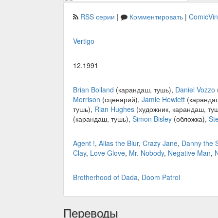
RSS серии
|
Комментировать
|
ComicVi
Vertigo
12.1991
Brian Bolland
(карандаш, тушь),
Daniel Vozzo
Morrison
(сценарий),
Jamie Hewlett
(карандаш
тушь),
Rian Hughes
(художник, карандаш, туш
(карандаш, тушь),
Simon Bisley
(обложка),
St
Agent !
,
Alias the Blur
,
Crazy Jane
,
Danny the S
Clay
,
Love Glove
,
Mr. Nobody
,
Negative Man
,
Brotherhood of Dada
,
Doom Patrol
Переводы