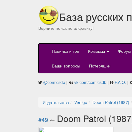
База русских 
Верните поиск по алфавиту!
Новинки и топ
Комиксы
Форум
Ваши вопросы
Потеряшки
@comicsdb
|
vk.com/comicsdb
|
F.A.Q.
|
Издательства
Vertigo
Doom Patrol (1987)
Doom Patrol (1987
#49
←